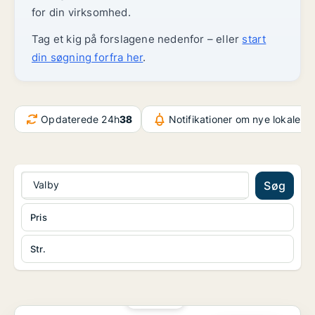
for din virksomhed.
Tag et kig på forslagene nedenfor – eller
start
din søgning forfra her
.
Opdaterede 24h
38
Notifikationer om nye lokaler
3
Valby
Søg
Pris
Str.
PLATIN
Kontorfællesskab på København V